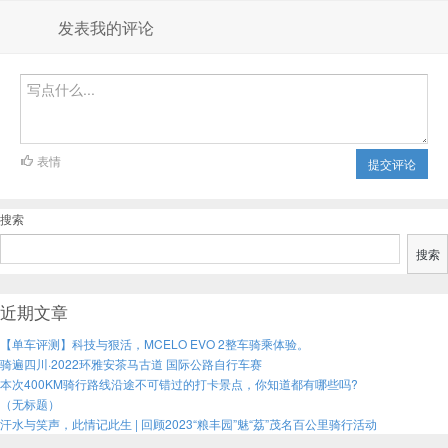
发表我的评论
表情
提交评论
搜索
搜索
近期文章
【单车评测】科技与狠活，MCELO EVO 2整车骑乘体验。
骑遍四川·2022环雅安茶马古道 国际公路自行车赛
本次400KM骑行路线沿途不可错过的打卡景点，你知道都有哪些吗?
（无标题）
汗水与笑声，此情记此生 | 回顾2023“粮丰园”魅“荔”茂名百公里骑行活动