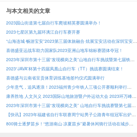
与本文相关的文章
2023园山街道第七届自行车爬坡精英赛圆满举办！
2023七星区第九届环漓江自行车赛开赛
“山海连城·畅游宝安”2023第三届体旅融合·炫展宝安活动在深圳宝安成功举办
喜德盛亚运战车助力国家队2023亚洲山地车锦标赛团体夺冠！
2023年深圳市第十三届“发现横岗之美”山地自行车挑战暨第七届铁人两项接力赛圆满成功
2023“JAVA”杯第十四届凤凰山自行车（TT）挑战赛圆满结束！
喜德盛与云南省呈贡体育训练基地签约仪式圆满举行
少年意气，追风逐浪！2023福州青少年铁人三项公开赛顺利举行
康养胜地 人文兴义 2023国际山地旅游暨户外运动大会 2023环万峰林国际山地自行车赛鸣枪开赛
2023年深圳市第十三届“发现横岗之美” 山地自行车挑战赛暨第七届铁人二项接力赛
【快讯】2023年福建省自行车联赛周宁站男子公路青年组冠军出炉！
800骑士逐梦苗乡！“悠游南山·凉夏苗乡”避暑休闲骑行活动在城步苗族自治县举行！