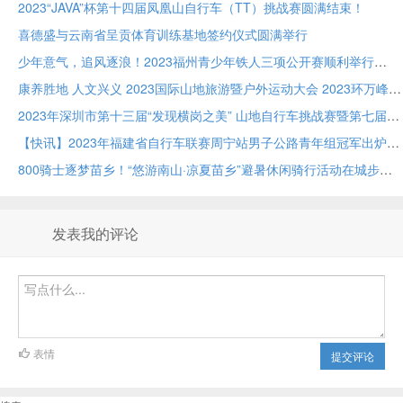
2023“JAVA”杯第十四届凤凰山自行车（TT）挑战赛圆满结束！
喜德盛与云南省呈贡体育训练基地签约仪式圆满举行
少年意气，追风逐浪！2023福州青少年铁人三项公开赛顺利举行
康养胜地 人文兴义 2023国际山地旅游暨户外运动大会 2023环万峰林国际山地自行车赛鸣枪开赛
2023年深圳市第十三届“发现横岗之美” 山地自行车挑战赛暨第七届铁人二项接力赛
【快讯】2023年福建省自行车联赛周宁站男子公路青年组冠军出炉！
800骑士逐梦苗乡！“悠游南山·凉夏苗乡”避暑休闲骑行活动在城步苗族自治县举行！
发表我的评论
表情
提交评论