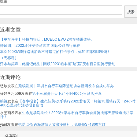
搜索
搜索
近期文章
【单车评测】科技与狠活，MCELO EVO 2整车骑乘体验。
骑遍四川·2022环雅安茶马古道 国际公路自行车赛
本次400KM骑行路线沿途不可错过的打卡景点，你知道都有哪些吗?
（无标题）
汗水与笑声，此情记此生 | 回顾2023“粮丰园”魅“荔”茂名百公里骑行活动
近期评论
怒放
发表在
延续发展｜深圳市自行车速降运动协会新闻发布会成功举办
好好学习509
发表在
第十三届骑行天下24小时400公里酒店推荐
编辑
发表在
【赛事报名】生态韶关·欢乐骑行2022君临天下杯第13届骑行天下24小时
400公里骑行活动报名启动
水墨画
发表在
生命是场马拉松！2023张家界市自行车协会首骑成都天府绿道成功举
行！
yanl
发表在
把爱点亮|迈极炫情人节浪漫献礼，免费领SF1800车灯
分享到