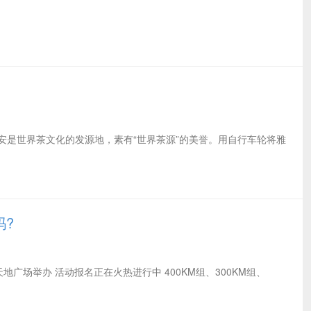
 雅安是世界茶文化的发源地，素有“世界茶源”的美誉。用自行车轮将雅
吗?
新天地广场举办 活动报名正在火热进行中 400KM组、300KM组、