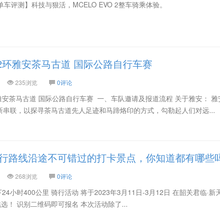
单车评测】科技与狠活，MCELO EVO 2整车骑乘体验。
22环雅安茶马古道 国际公路自行车赛
235浏览
0评论
2环雅安茶马古道 国际公路自行车赛 一、车队邀请及报道流程 关于雅安：
串联，以探寻茶马古道先人足迹和马蹄烙印的方式，勾勒起人们对远...
M骑行路线沿途不可错过的打卡景点，你知道都有哪些
268浏览
0评论
24小时400公里 骑行活动 将于2023年3月11日-3月12日 在韶关君临·
你挑选！ 识别二维码即可报名 本次活动除了...