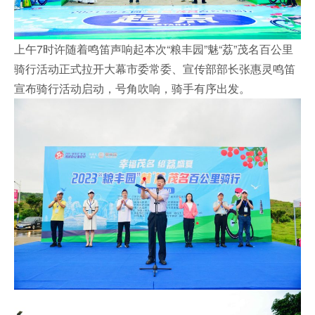
上午7时许随着鸣笛声响起本次“粮丰园”魅“荔”茂名百公里
骑行活动正式拉开大幕市委常委、宣传部部长张惠灵鸣笛
宣布骑行活动启动，号角吹响，骑手有序出发。