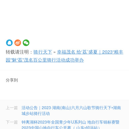
转载请注明：
骑行天下
»
幸福茂名 给‘荔’盛夏｜2023“粮丰
园”魅“荔”茂名百公里骑行活动成功举办
分享到
上一篇
活动公告｜2023·湖南(南山)六月六山歌节骑行天下•湖南
城步站骑行活动
下一篇
钟离湖杯2023年全国青少年U系列山 地自行车锦标赛暨
2023中国山地自行车公开赛（ 山东•招远站）