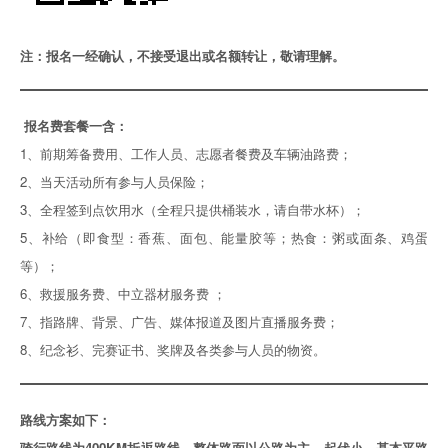
注：报名一经确认，不接受退出或名额转让，敬请理解。
报名费套餐一含：
1、前期筹备费用、工作人员、志愿者餐费及车辆油路费；
2、当天活动所有参与人员保险；
3、全程签到点饮用水（全程只提供桶装水，请自带水杯）；
5、补给（即食型：香蕉、面包、能量胶等；热食：粥或面条、鸡蛋
等）；
6、救援服务费、中立器材服务费 ；
7、指路牌、背景、广告、媒体报道及图片直播服务费；
8、纪念衫、完赛证书、奖牌及各类参与人员的物资。
路线方案如下：
骑行路线为400KM折返路线，整体路面以公路为主，起伏小，基本平路