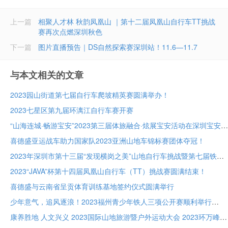
上一篇
相聚人才林 秋韵凤凰山 ｜​第十二届凤凰山自行车TT挑战
赛再次点燃深圳秋色
下一篇
图片直播预告｜DS自然探索赛深圳站！11.6—11.7
与本文相关的文章
2023园山街道第七届自行车爬坡精英赛圆满举办！
2023七星区第九届环漓江自行车赛开赛
“山海连城·畅游宝安”2023第三届体旅融合·炫展宝安活动在深圳宝安成功举办
喜德盛亚运战车助力国家队2023亚洲山地车锦标赛团体夺冠！
2023年深圳市第十三届“发现横岗之美”山地自行车挑战暨第七届铁人两项接力赛圆满成功
2023“JAVA”杯第十四届凤凰山自行车（TT）挑战赛圆满结束！
喜德盛与云南省呈贡体育训练基地签约仪式圆满举行
少年意气，追风逐浪！2023福州青少年铁人三项公开赛顺利举行
康养胜地 人文兴义 2023国际山地旅游暨户外运动大会 2023环万峰林国际山地自行车赛鸣枪开赛