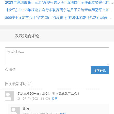
2023年深圳市第十三届“发现横岗之美” 山地自行车挑战赛暨第七届铁人二项接力赛
【快讯】2023年福建省自行车联赛周宁站男子公路青年组冠军出炉！
800骑士逐梦苗乡！“悠游南山·凉夏苗乡”避暑休闲骑行活动在城步苗族自治县举行！
发表我的评论
表情
提交评论
网友最新评论
(3)
深圳出发200km 也是24小时内完成就可以么？
豆
5年前 (2021-11-03)
回复
是的
编辑
5年前 (2021-11-04)
回复