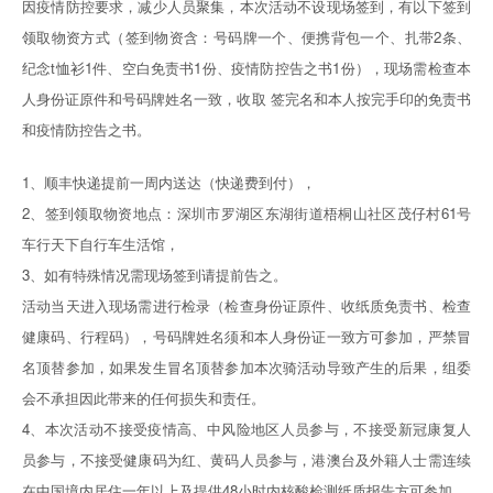
因疫情防控要求，减少人员聚集，本次活动不设现场签到，有以下签到
领取物资方式（签到物资含：号码牌一个、便携背包一个、扎带2条、
纪念t恤衫1件、空白免责书1份、疫情防控告之书1份），现场需检查本
人身份证原件和号码牌姓名一致，收取 签完名和本人按完手印的免责书
和疫情防控告之书。
1、顺丰快递提前一周内送达（快递费到付），
2、签到领取物资地点：深圳市罗湖区东湖街道梧桐山社区茂仔村61号
车行天下自行车生活馆，
3、如有特殊情况需现场签到请提前告之。
活动当天进入现场需进行检录（检查身份证原件、收纸质免责书、检查
健康码、行程码），号码牌姓名须和本人身份证一致方可参加，严禁冒
名顶替参加，如果发生冒名顶替参加本次骑活动导致产生的后果，组委
会不承担因此带来的任何损失和责任。
4、本次活动不接受疫情高、中风险地区人员参与，不接受新冠康复人
员参与，不接受健康码为红、黄码人员参与，港澳台及外籍人士需连续
在中国境内居住一年以上及提供48小时内核酸检测纸质报告方可参加。