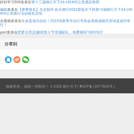
好好学习509
发表在
第十三届骑行天下24小时400公里酒店推荐
编辑
发表在
【赛事报名】生态韶关·欢乐骑行2022君临天下杯第13届骑行天下24小时
400公里骑行活动报名启动
水墨画
发表在
生命是场马拉松！2023张家界市自行车协会首骑成都天府绿道成功举
行！
yanl
发表在
把爱点亮|迈极炫情人节浪漫献礼，免费领SF1800车灯
分享到
版权所有，保留一切权利！ © 2026
骑行天下
( 粤ICP备12077654号 )