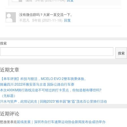
没有微信群吗？大家一直交流一下。
不思凡
5年前 (2021-11-18)
回复
搜索
搜索
近期文章
【单车评测】科技与狠活，MCELO EVO 2整车骑乘体验。
骑遍四川·2022环雅安茶马古道 国际公路自行车赛
本次400KM骑行路线沿途不可错过的打卡景点，你知道都有哪些吗?
（无标题）
汗水与笑声，此情记此生 | 回顾2023“粮丰园”魅“荔”茂名百公里骑行活动
近期评论
怒放
发表在
延续发展｜深圳市自行车速降运动协会新闻发布会成功举办