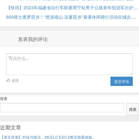
【快讯】2023年福建省自行车联赛周宁站男子公路青年组冠军出炉！
800骑士逐梦苗乡！“悠游南山·凉夏苗乡”避暑休闲骑行活动在城步苗族自治县举行！
发表我的评论
表情
提交评论
搜索
搜索
近期文章
【单车评测】科技与狠活，MCELO EVO 2整车骑乘体验。