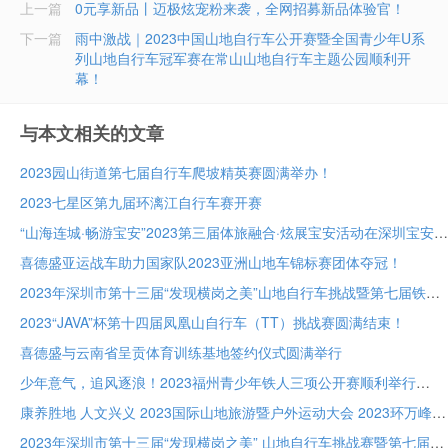
上一篇
0元享新品丨迈极炫宠粉来袭，全网招募新品体验官！
下一篇
雨中激战｜2023中国山地自行车公开赛暨全国青少年U系
列山地自行车冠军赛在常山山地自行车主题公园顺利开
幕！
与本文相关的文章
2023园山街道第七届自行车爬坡精英赛圆满举办！
2023七星区第九届环漓江自行车赛开赛
“山海连城·畅游宝安”2023第三届体旅融合·炫展宝安活动在深圳宝安成功举办
喜德盛亚运战车助力国家队2023亚洲山地车锦标赛团体夺冠！
2023年深圳市第十三届“发现横岗之美”山地自行车挑战暨第七届铁人两项接力赛圆满成功
2023“JAVA”杯第十四届凤凰山自行车（TT）挑战赛圆满结束！
喜德盛与云南省呈贡体育训练基地签约仪式圆满举行
少年意气，追风逐浪！2023福州青少年铁人三项公开赛顺利举行
康养胜地 人文兴义 2023国际山地旅游暨户外运动大会 2023环万峰林国际山地自行车赛鸣枪开赛
2023年深圳市第十三届“发现横岗之美” 山地自行车挑战赛暨第七届铁人二项接力赛