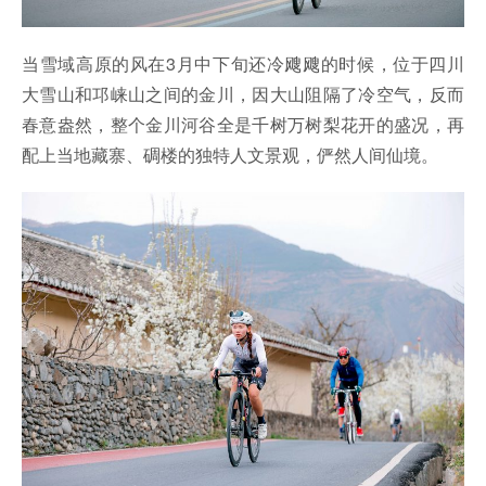
当雪域高原的风在3月中下旬还冷飕飕的时候，位于四川
大雪山和邛崃山之间的金川，因大山阻隔了冷空气，反而
春意盎然，整个金川河谷全是千树万树梨花开的盛况，再
配上当地藏寨、碉楼的独特人文景观，俨然人间仙境。