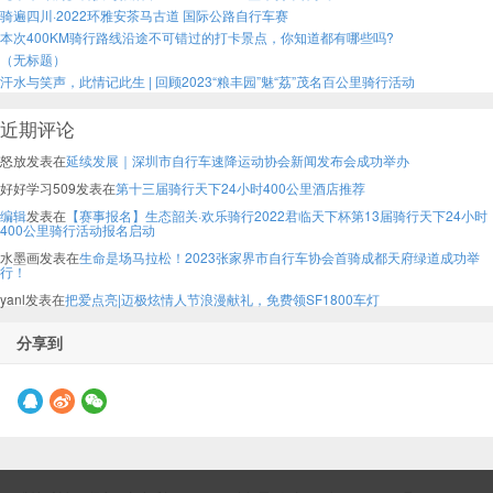
骑遍四川·2022环雅安茶马古道 国际公路自行车赛
本次400KM骑行路线沿途不可错过的打卡景点，你知道都有哪些吗?
（无标题）
汗水与笑声，此情记此生 | 回顾2023“粮丰园”魅“荔”茂名百公里骑行活动
近期评论
怒放
发表在
延续发展｜深圳市自行车速降运动协会新闻发布会成功举办
好好学习509
发表在
第十三届骑行天下24小时400公里酒店推荐
编辑
发表在
【赛事报名】生态韶关·欢乐骑行2022君临天下杯第13届骑行天下24小时
400公里骑行活动报名启动
水墨画
发表在
生命是场马拉松！2023张家界市自行车协会首骑成都天府绿道成功举
行！
yanl
发表在
把爱点亮|迈极炫情人节浪漫献礼，免费领SF1800车灯
分享到