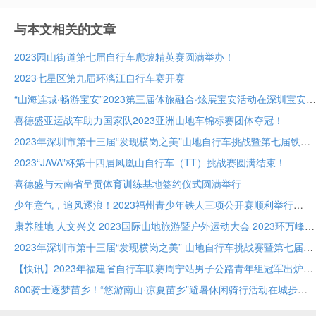
与本文相关的文章
2023园山街道第七届自行车爬坡精英赛圆满举办！
2023七星区第九届环漓江自行车赛开赛
“山海连城·畅游宝安”2023第三届体旅融合·炫展宝安活动在深圳宝安成功举办
喜德盛亚运战车助力国家队2023亚洲山地车锦标赛团体夺冠！
2023年深圳市第十三届“发现横岗之美”山地自行车挑战暨第七届铁人两项接力赛圆满成功
2023“JAVA”杯第十四届凤凰山自行车（TT）挑战赛圆满结束！
喜德盛与云南省呈贡体育训练基地签约仪式圆满举行
少年意气，追风逐浪！2023福州青少年铁人三项公开赛顺利举行
康养胜地 人文兴义 2023国际山地旅游暨户外运动大会 2023环万峰林国际山地自行车赛鸣枪开赛
2023年深圳市第十三届“发现横岗之美” 山地自行车挑战赛暨第七届铁人二项接力赛
【快讯】2023年福建省自行车联赛周宁站男子公路青年组冠军出炉！
800骑士逐梦苗乡！“悠游南山·凉夏苗乡”避暑休闲骑行活动在城步苗族自治县举行！