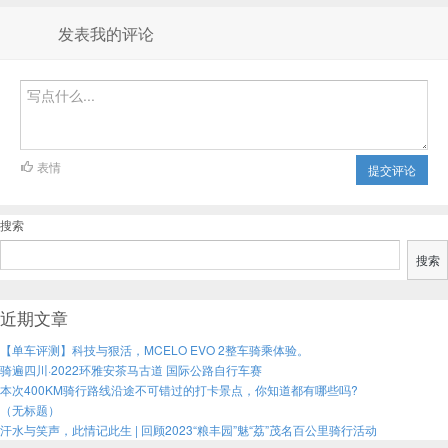
发表我的评论
表情
提交评论
搜索
搜索
近期文章
【单车评测】科技与狠活，MCELO EVO 2整车骑乘体验。
骑遍四川·2022环雅安茶马古道 国际公路自行车赛
本次400KM骑行路线沿途不可错过的打卡景点，你知道都有哪些吗?
（无标题）
汗水与笑声，此情记此生 | 回顾2023“粮丰园”魅“荔”茂名百公里骑行活动