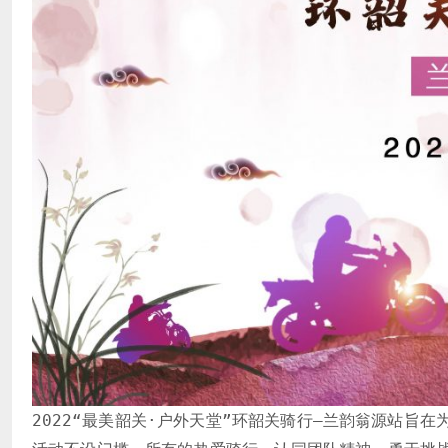
2022“最美韶关·户外天堂”环韶关骑行—兰韵翁源站旨