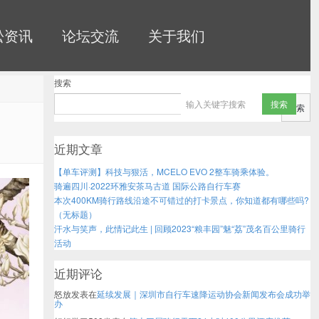
松资讯
论坛交流
关于我们
搜索
搜索
近期文章
【单车评测】科技与狠活，MCELO EVO 2整车骑乘体验。
骑遍四川·2022环雅安茶马古道 国际公路自行车赛
本次400KM骑行路线沿途不可错过的打卡景点，你知道都有哪些吗?
（无标题）
汗水与笑声，此情记此生 | 回顾2023“粮丰园”魅“荔”茂名百公里骑行
活动
近期评论
怒放
发表在
延续发展｜深圳市自行车速降运动协会新闻发布会成功举
办