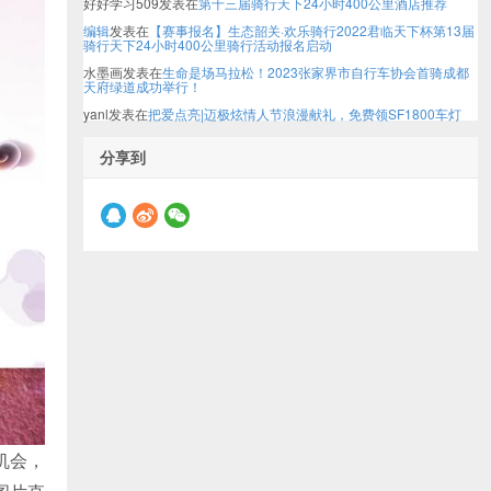
好好学习509
发表在
第十三届骑行天下24小时400公里酒店推荐
编辑
发表在
【赛事报名】生态韶关·欢乐骑行2022君临天下杯第13届
骑行天下24小时400公里骑行活动报名启动
水墨画
发表在
生命是场马拉松！2023张家界市自行车协会首骑成都
天府绿道成功举行！
yanl
发表在
把爱点亮|迈极炫情人节浪漫献礼，免费领SF1800车灯
分享到
机会，