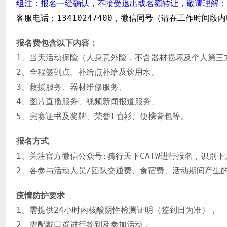
组注：报名一经确认，不接受退出或名额转让，敬请理解；
客服电话：13410247400，微信同号（请在工作时间段
报名费包含以下内容：
1、当天活动保险（人身意外险，不含器材损坏及个人第三
2、全程签到点、补给点补给及饮用水、
3、救援服务、器材维修服务、
4、
图片直播服务、视频新闻报道服务、
5、完赛证书及奖牌、荣誉T恤衫、便携背包等。
报名方式
1、关注官方微信公众号:骑行天下CATW进行报名，识别
2、各参与活动人员/团队交通费、食宿费、活动期间产生
疫情防护要求
1、需提供24小时内核酸阴性检测证明（签到日为准），
2、需配戴口罩进行签到及参加活动，