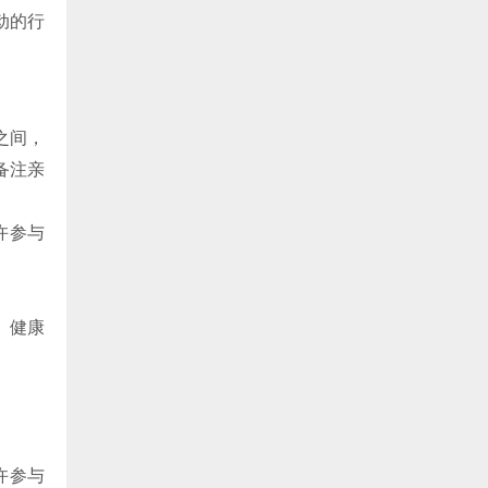
动的行
之间，
备注亲
许参与
、健康
许参与