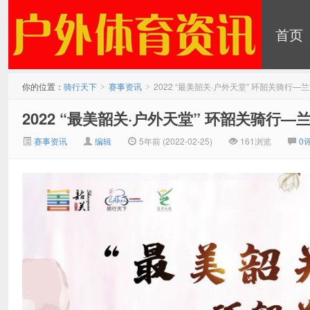
首页
最新消息：
你的位置：
骑行天下
赛事资讯
2022 “最美韶关·户外天堂” 环韶关骑行
>
>
2022 “最美韶关·户外天堂” 环韶关骑行
赛事资讯
编辑
5年前 (2022-02-25)
161浏览
0