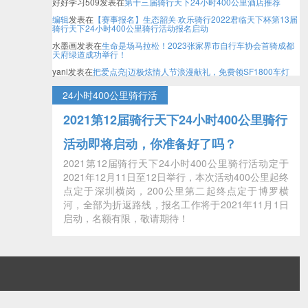
好好学习509
发表在
第十三届骑行天下24小时400公里酒店推荐
编辑
发表在
【赛事报名】生态韶关·欢乐骑行2022君临天下杯第13届
骑行天下24小时400公里骑行活动报名启动
水墨画
发表在
生命是场马拉松！2023张家界市自行车协会首骑成都
天府绿道成功举行！
yanl
发表在
把爱点亮|迈极炫情人节浪漫献礼，免费领SF1800车灯
24小时400公里骑行活
2021第12届骑行天下24小时400公里骑行
活动即将启动，你准备好了吗？
2021第12届骑行天下24小时400公里骑行活动定于
2021年12月11日至12日举行，本次活动400公里起终
点定于深圳横岗，200公里第二起终点定于博罗横
河，全部为折返路线，报名工作将于2021年11月1日
启动，名额有限，敬请期待！