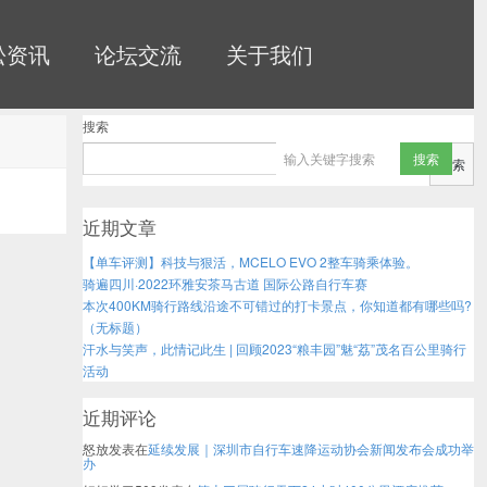
松资讯
论坛交流
关于我们
搜索
搜索
近期文章
【单车评测】科技与狠活，MCELO EVO 2整车骑乘体验。
骑遍四川·2022环雅安茶马古道 国际公路自行车赛
本次400KM骑行路线沿途不可错过的打卡景点，你知道都有哪些吗?
（无标题）
汗水与笑声，此情记此生 | 回顾2023“粮丰园”魅“荔”茂名百公里骑行
活动
近期评论
怒放
发表在
延续发展｜深圳市自行车速降运动协会新闻发布会成功举
办